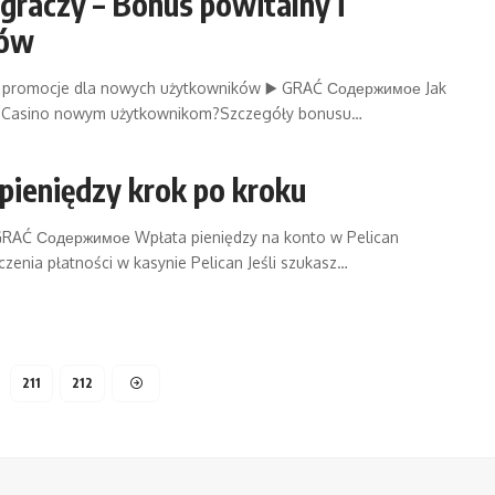
graczy – Bonus powitalny i
ków
y i promocje dla nowych użytkowników ▶️ GRAĆ Содержимое Jak
an Casino nowym użytkownikom?Szczegóły bonusu…
 pieniędzy krok po kroku
▶️ GRAĆ Содержимое Wpłata pieniędzy na konto w Pelican
enia płatności w kasynie Pelican Jeśli szukasz…
211
212