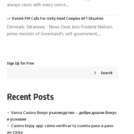
always races with every ounce…
Danish PM Calls For Unity Amid Complex Int’l Situation
Denmark: Siltanews - News Desk Jens-Frederik Nielsen,
prime minister of Greenland's self-government,…
Your one-stop resource for medical
news and education.
Your one-stop resource for medical news and education.
Sign Up for Free
Search
Recent Posts
Varna Casino бонус ръководство – добре дошли бонус
и условия
Casino Enjoy app: cómo verificar tu cuenta paso a paso
en Chile