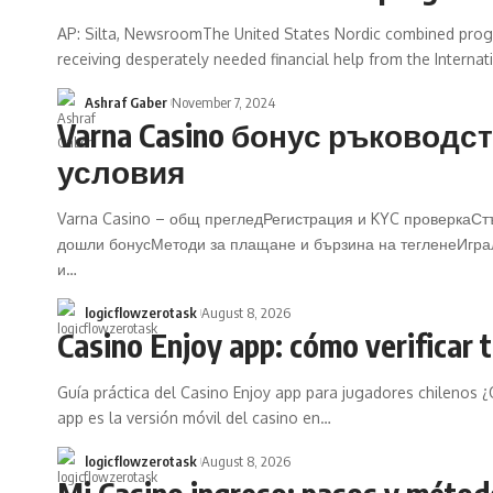
AP: Silta, NewsroomThe United States Nordic combined pro
receiving desperately needed financial help from the Interna
Ashraf Gaber
November 7, 2024
Varna Casino бонус ръководс
условия
Varna Casino – общ прегледРегистрация и KYC проверкаСт
дошли бонусМетоди за плащане и бързина на тегленеИгра
и…
logicflowzerotask
August 8, 2026
Casino Enjoy app: cómo verificar 
Guía práctica del Casino Enjoy app para jugadores chilenos ¿
app es la versión móvil del casino en…
logicflowzerotask
August 8, 2026