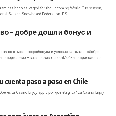
gram has been salvaged for the upcoming World Cup season,
tional Ski and Snowboard Federation. FIS…
тво – добре дошли бонус и
ъпка по стъпка процесБонуси и условия за залаганеДобре
лно портфолио – казино, живо, спортМобилно приложение
tu cuenta paso a paso en Chile
Qué es la Casino Enjoy app y por qué elegirla? La Casino Enjoy