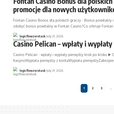
Fontan Casino Bonus dla polskich 
promocje dla nowych użytkowni
Fontan Casino Bonus dla polskich graczy - Bonus powitaln
zdobyć bonus powitalny w Fontan Casino?Co oferuje Font
logicflowzerotask
July 31, 2026
Casino Pelican – wpłaty i wypłaty
Casino Pelican - wpłaty i wypłaty pieniędzy krok po kroku 
KasynoWypłata pieniędzy z kontaWypłata pieniędzyZabezpiecz
logicflowzerotask
July 31, 2026
1
2
3
…