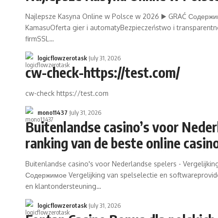
Najlepsze Kasyna Online w Polsce w 2026 ▶️ GRAĆ Содержим
KamasuOferta gier i automatyBezpieczeństwo i transparentno
firmSSL…
logicflowzerotask
July 31, 2026
cw-check-https://test.com/
cw-check https://test.com
mono11437
July 31, 2026
Buitenlandse casino’s voor Nederl
ranking van de beste online casino
Buitenlandse casino's voor Nederlandse spelers - Vergelijkin
Содержимое Vergelijking van spelselectie en softwareprovide
en klantondersteuning…
logicflowzerotask
July 31, 2026