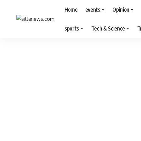
Home
events
Opinion
sports
Tech & Science
T