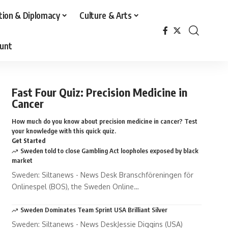
tion & Diplomacy
Culture & Arts
unt
Fast Four Quiz: Precision Medicine in
Cancer
How much do you know about precision medicine in cancer? Test
your knowledge with this quick quiz.
Get Started
Sweden told to close Gambling Act loopholes exposed by black
market
Sweden: Siltanews - News Desk Branschföreningen för
Onlinespel (BOS), the Sweden Online…
Sweden Dominates Team Sprint USA Brilliant Silver
Sweden: Siltanews - News DeskJessie Diggins (USA)