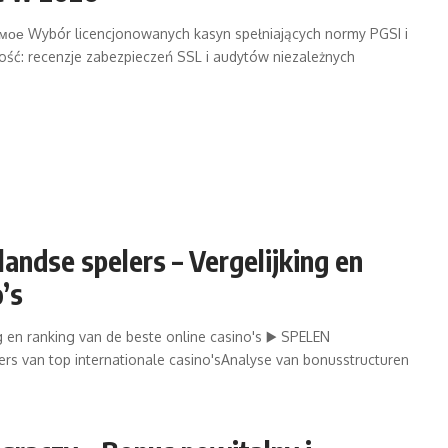
ое Wybór licencjonowanych kasyn spełniających normy PGSI i
ść: recenzje zabezpieczeń SSL i audytów niezależnych
andse spelers – Vergelijking en
’s
g en ranking van de beste online casino's ▶️ SPELEN
rs van top internationale casino'sAnalyse van bonusstructuren