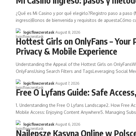
Mi Casino ingreso: pasos y métod
¿Qué es Mi Casino y por qué elegirlo?Registro paso a paso 
ingreso)Bonos de bienvenida y requisitos de apuestaCómo cu
logicflowzerotask
August 8, 2026
Hottest Girls on OnlyFans – Your 
Privacy & Mobile Experience
Understanding the Appeal of the Hottest Girls on OnlyFansW
OnlyFansUsing Search Filters and TagsLeveraging Social Me
logicflowzerotask
August 7, 2026
Free O Lyfans Guide: Safe Access,
1. Understanding the Free O Lyfans Landscape2. How Free Acce
Mobile Access: Enjoying Content Anywhere5. Managing Subscr
logicflowzerotask
August 6, 2026
Najlepsze Kasyna Online w Polsc