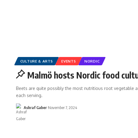
CULTURE & ARTS
EVENTS
NORDIC
Malmö hosts Nordic food cult
Beets are quite possibly the most nutritious root vegetable ac
each serving.
Ashraf Gaber
November 7, 2024