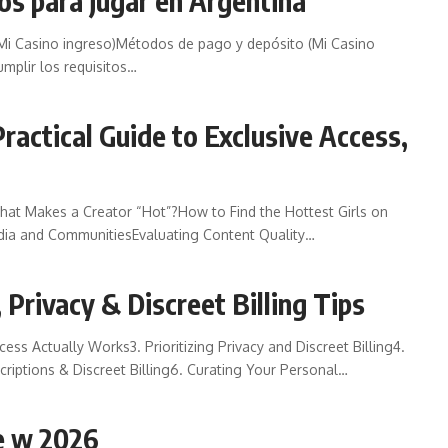
os para jugar en Argentina
(Mi Casino ingreso)Métodos de pago y depósito (Mi Casino
mplir los requisitos…
Practical Guide to Exclusive Access,
hat Makes a Creator “Hot”?How to Find the Hottest Girls on
dia and CommunitiesEvaluating Content Quality…
 Privacy & Discreet Billing Tips
ss Actually Works3. Prioritizing Privacy and Discreet Billing4.
iptions & Discreet Billing6. Curating Your Personal…
e w 2026