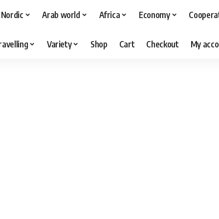
Nordic
Arab world
Africa
Economy
Coopera
ravelling
Variety
Shop
Cart
Checkout
My acco