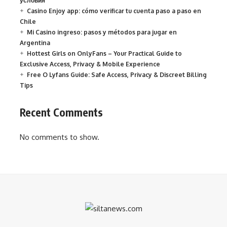
условия
Casino Enjoy app: cómo verificar tu cuenta paso a paso en
Chile
Mi Casino ingreso: pasos y métodos para jugar en
Argentina
Hottest Girls on OnlyFans – Your Practical Guide to
Exclusive Access, Privacy & Mobile Experience
Free O Lyfans Guide: Safe Access, Privacy & Discreet Billing
Tips
Recent Comments
No comments to show.