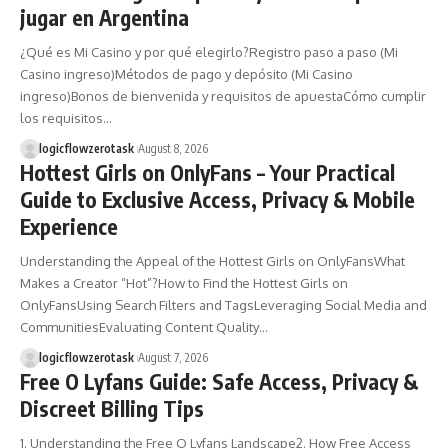
jugar en Argentina
¿Qué es Mi Casino y por qué elegirlo?Registro paso a paso (Mi
Casino ingreso)Métodos de pago y depósito (Mi Casino
ingreso)Bonos de bienvenida y requisitos de apuestaCómo cumplir
los requisitos…
logicflowzerotask
August 8, 2026
Hottest Girls on OnlyFans – Your Practical
Guide to Exclusive Access, Privacy & Mobile
Experience
Understanding the Appeal of the Hottest Girls on OnlyFansWhat
Makes a Creator “Hot”?How to Find the Hottest Girls on
OnlyFansUsing Search Filters and TagsLeveraging Social Media and
CommunitiesEvaluating Content Quality…
logicflowzerotask
August 7, 2026
Free O Lyfans Guide: Safe Access, Privacy &
Discreet Billing Tips
1. Understanding the Free O Lyfans Landscape2. How Free Access