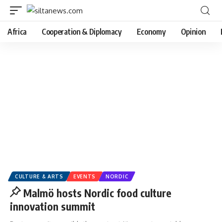
Africa
Cooperation & Diplomacy
Economy
Opinion
CULTURE & ARTS
EVENTS
NORDIC
Malmö hosts Nordic food culture
innovation summit