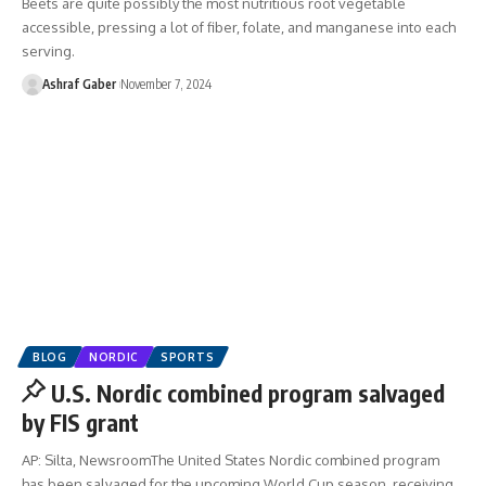
Beets are quite possibly the most nutritious root vegetable
accessible, pressing a lot of fiber, folate, and manganese into each
serving.
Ashraf Gaber
November 7, 2024
BLOG
NORDIC
SPORTS
U.S. Nordic combined program salvaged
by FIS grant
AP: Silta, NewsroomThe United States Nordic combined program
has been salvaged for the upcoming World Cup season, receiving