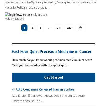
pieniędzy z kontaWypłata pieniędzyZabezpieczenia płatności w
kasynie Pelican Jeśli szukasz…
logicflowzerotask
July 31, 2026
1
2
3
…
211
212
Fast Four Quiz: Precision Medicine in Cancer
How much do you know about precision medicine in cancer?
Test your knowledge with this quick quiz.
Get Started
UAE Condemns Renewed Iranian Strikes
Abu Dhabi: SiltaNews - News Desk ​The United Arab
Emirates has issued…