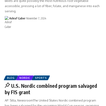
Beets are quite possibly the most nutritious root vegetable
accessible, pressing a lot of fiber, folate, and manganese into each
serving.
Ashraf Gaber
November 7, 2024
BLOG
NORDIC
SPORTS
U.S. Nordic combined program salvaged
by FIS grant
AP: Silta, NewsroomThe United States Nordic combined program
has been salvaged for the upcoming World Cup season, receiving