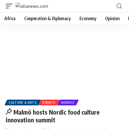
Africa
Cooperation & Diplomacy
Economy
Opinion
CULTURE & ARTS
EVENTS
NORDIC
Malmö hosts Nordic food culture
innovation summit