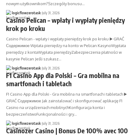
nowym użytkownikom?Szczegóły bonusu…
logicflowzerotask
July 31, 2026
Casino Pelican – wpłaty i wypłaty pieniędzy
krok po kroku
Casino Pelican - wpłaty i wypłaty pieniędzy krok po kroku ▶️ GRAĆ
Содержимое Wpłata pieniędzy na konto w Pelican KasynoWypłata
pieniędzy z kontaWypłata pieniędzyZabezpieczenia płatności w
kasynie Pelican Jeśli szukasz…
logicflowzerotask
July 31, 2026
F1 Casino App dla Polski – Gra mobilna na
smartfonach i tabletach
F1 Casino App dla Polski - Gra mobilna na smartfonach i tabletach ▶️
GRAĆ Содержимое Jak zainstalować i skonfigurować aplikację F1
Casino na urządzeniach mobilnychKonfiguracja konta i
bezpieczeństwoFunkcjonalności i gry…
logicflowzerotask
July 31, 2026
Casinozer Casino | Bonus De 100% avec 100