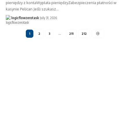
pieniędzy z kontaWypłata pieniędzyZabezpieczenia płatności w
kasynie Pelican Jeśli szukasz…
logicflowzerotask
July 31, 2026
1
2
3
…
211
212