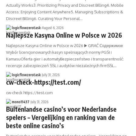
Actually Works3. Prioritizing Privacy and Discreet Billing4. Mobile
Access: Enjoying Content Anywhere5. Managing Subscriptions &
Discreet Billing6. Curating Your Personal…
logicflowzerotask
August 6, 2026
Najlepsze Kasyna Online w Polsce w 2026
Najlepsze Kasyna Online w Polsce w 2026 ▶️ GRAĆ Содержимое
Wybór licencjonowanych kasyn spełniających normy PGSI i
KamasuOferta gier i automatyBezpieczeństwo i transparentność:
recenzje zabezpieczeń SSL i audytów niezależnych firmSSL…
logicflowzerotask
July 31, 2026
cw-check-https://test.com/
cw-check https://test.com
mono11437
July 31, 2026
Buitenlandse casino’s voor Nederlandse
spelers – Vergelijking en ranking van de
beste online casino’s
Buitenlandse casino's voor Nederlandse spelers - Vergelijking en