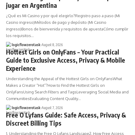
jugar en Argentina
¿Qué es Mi Casino y por qué elegirlo?Registro paso a paso (Mi
Casino ingreso)Métodos de pago y depósito (Mi Casino
ingreso)Bonos de bienvenida y requisitos de apuestaCómo cumplir
los requisitos…
logicflowzerotask
August 8, 2026
Hottest Girls on OnlyFans – Your Practical
Guide to Exclusive Access, Privacy & Mobile
Experience
Understanding the Appeal of the Hottest Girls on OnlyFansWhat
Makes a Creator “Hot”?How to Find the Hottest Girls on
OnlyFansUsing Search Filters and TagsLeveraging Social Media and
CommunitiesEvaluating Content Quality…
logicflowzerotask
August 7, 2026
Free O Lyfans Guide: Safe Access, Privacy &
Discreet Billing Tips
1. Understanding the Free O Lyfans Landscape2. How Free Access