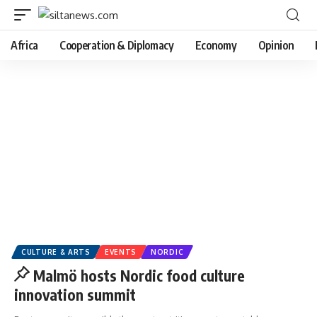
Africa
Cooperation & Diplomacy
Economy
Opinion
CULTURE & ARTS
EVENTS
NORDIC
Malmö hosts Nordic food culture
innovation summit