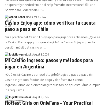
desperately needed financial help from the International Ski and
Snowboard Federation. FIS…
Ashraf Gaber
November 7, 2024
Casino Enjoy app: cómo verificar tu cuenta
paso a paso en Chile
Guía práctica del Casino Enjoy app para jugadores chilenos ¿Qué es
la Casino Enjoy app y por qué elegirla? La Casino Enjoy app es la
versión móvil del casino en…
logicflowzerotask
August 8, 2026
Mi Casino ingreso: pasos y métodos para
jugar en Argentina
¿Qué es Mi Casino y por qué elegirlo?Registro paso a paso (Mi
Casino ingreso)Métodos de pago y depósito (Mi Casino
ingreso)Bonos de bienvenida y requisitos de apuestaCómo cumplir
los requisitos…
logicflowzerotask
August 8, 2026
Hottest Girls on OnlyFans – Your Practical