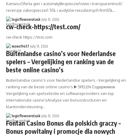
KamasuOferta gier i automatyBezpieczeństwo i transparentność:
recenzje zabezpieczeń SSL i audytów niezależnych firmSSL…
logicflowzerotask
July 31, 2026
cw-check-https://test.com/
cw-check https://test.com
mono11437
July 31, 2026
Buitenlandse casino’s voor Nederlandse
spelers – Vergelijking en ranking van de
beste online casino’s
Buitenlandse casino's voor Nederlandse spelers - Vergelijking en
ranking van de beste online casino's ▶️ SPELEN Содержимое
Vergelijking van spelselectie en softwareproviders van top
internationale casino'sAnalyse van bonusstructuren en
klantondersteuning…
logicflowzerotask
July 31, 2026
Fontan Casino Bonus dla polskich graczy –
Bonus powitalny i promocje dla nowych