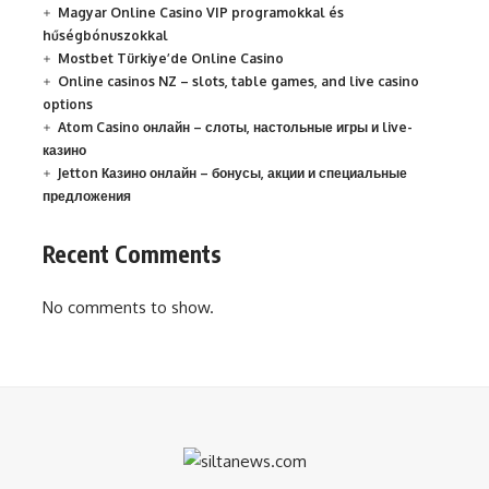
Magyar Online Casino VIP programokkal és
hűségbónuszokkal
Mostbet Türkiye’de Online Casino
Online casinos NZ – slots, table games, and live casino
options
Atom Casino онлайн – слоты, настольные игры и live-
казино
Jetton Казино онлайн – бонусы, акции и специальные
предложения
Recent Comments
No comments to show.