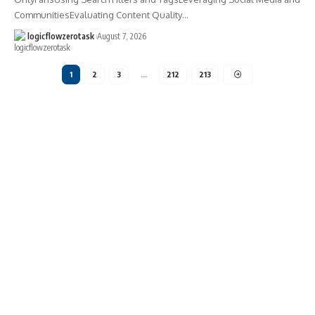
CommunitiesEvaluating Content Quality…
logicflowzerotask
August 7, 2026
1
2
3
…
212
213