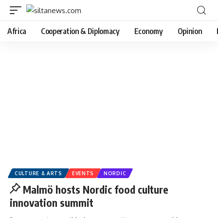
Africa
Cooperation & Diplomacy
Economy
Opinion
CULTURE & ARTS
EVENTS
NORDIC
Malmö hosts Nordic food culture
innovation summit