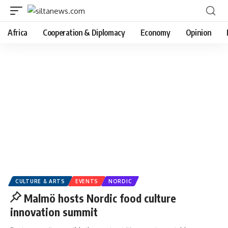
Africa
Cooperation & Diplomacy
Economy
Opinion
CULTURE & ARTS
EVENTS
NORDIC
Malmö hosts Nordic food culture
innovation summit