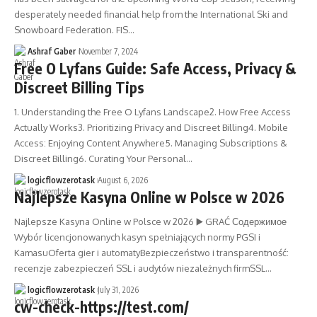
desperately needed financial help from the International Ski and
Snowboard Federation. FIS…
Ashraf Gaber
November 7, 2024
Free O Lyfans Guide: Safe Access, Privacy &
Discreet Billing Tips
1. Understanding the Free O Lyfans Landscape2. How Free Access
Actually Works3. Prioritizing Privacy and Discreet Billing4. Mobile
Access: Enjoying Content Anywhere5. Managing Subscriptions &
Discreet Billing6. Curating Your Personal…
logicflowzerotask
August 6, 2026
Najlepsze Kasyna Online w Polsce w 2026
Najlepsze Kasyna Online w Polsce w 2026 ▶️ GRAĆ Содержимое
Wybór licencjonowanych kasyn spełniających normy PGSI i
KamasuOferta gier i automatyBezpieczeństwo i transparentność:
recenzje zabezpieczeń SSL i audytów niezależnych firmSSL…
logicflowzerotask
July 31, 2026
cw-check-https://test.com/