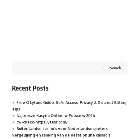
Search
Recent Posts
Free O Lyfans Guide: Safe Access, Privacy & Discreet Billing
Tips
Najlepsze Kasyna Online w Polsce w 2026
cw-check-https://test.com/
Buitenlandse casino’s voor Nederlandse spelers –
Vergelijking en ranking van de beste online casino’s