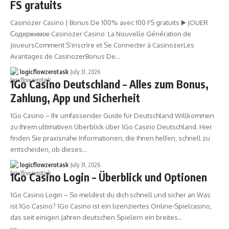
FS gratuits
Casinozer Casino | Bonus De 100% avec 100 FS gratuits ▶️ JOUER
Содержимое Casinozer Casino: La Nouvelle Génération de
JoueursComment S'inscrire et Se Connecter à CasinozerLes
Avantages de CasinozerBonus De…
logicflowzerotask
July 31, 2026
1Go Casino Deutschland – Alles zum Bonus,
Zahlung, App und Sicherheit
1Go Casino – Ihr umfassender Guide für Deutschland Willkommen
zu Ihrem ultimativen Überblick über 1Go Casino Deutschland. Hier
finden Sie praxisnahe Informationen, die Ihnen helfen, schnell zu
entscheiden, ob dieses…
logicflowzerotask
July 31, 2026
1Go Casino Login – Überblick und Optionen
1Go Casino Login – So meldest du dich schnell und sicher an Was
ist 1Go Casino? 1Go Casino ist ein lizenziertes Online‑Spielcasino,
das seit einigen Jahren deutschen Spielern ein breites…