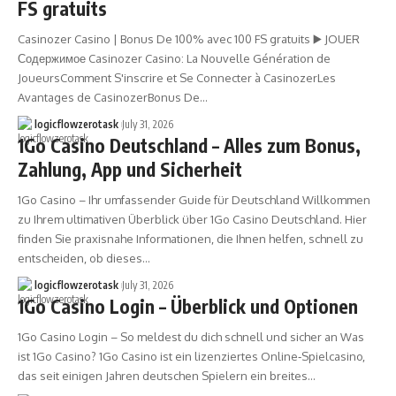
FS gratuits
Casinozer Casino | Bonus De 100% avec 100 FS gratuits ▶️ JOUER
Содержимое Casinozer Casino: La Nouvelle Génération de
JoueursComment S'inscrire et Se Connecter à CasinozerLes
Avantages de CasinozerBonus De…
logicflowzerotask
July 31, 2026
1Go Casino Deutschland – Alles zum Bonus,
Zahlung, App und Sicherheit
1Go Casino – Ihr umfassender Guide für Deutschland Willkommen
zu Ihrem ultimativen Überblick über 1Go Casino Deutschland. Hier
finden Sie praxisnahe Informationen, die Ihnen helfen, schnell zu
entscheiden, ob dieses…
logicflowzerotask
July 31, 2026
1Go Casino Login – Überblick und Optionen
1Go Casino Login – So meldest du dich schnell und sicher an Was
ist 1Go Casino? 1Go Casino ist ein lizenziertes Online‑Spielcasino,
das seit einigen Jahren deutschen Spielern ein breites…