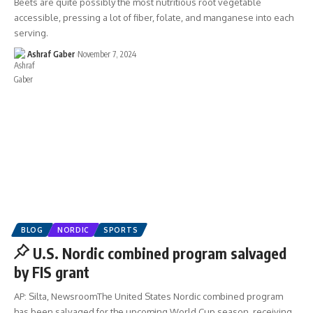
Beets are quite possibly the most nutritious root vegetable
accessible, pressing a lot of fiber, folate, and manganese into each
serving.
Ashraf Gaber
November 7, 2024
BLOG
NORDIC
SPORTS
U.S. Nordic combined program salvaged
by FIS grant
AP: Silta, NewsroomThe United States Nordic combined program
has been salvaged for the upcoming World Cup season, receiving