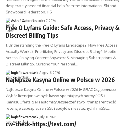
desperately needed financial help from the International Ski and
Snowboard Federation. FIS…
Ashraf Gaber
November 7, 2024
Free O Lyfans Guide: Safe Access, Privacy &
Discreet Billing Tips
1. Understanding the Free O Lyfans Landscape2. How Free Access
Actually Works3. Prioritizing Privacy and Discreet Billing4. Mobile
Access: Enjoying Content Anywhere5. Managing Subscriptions &
Discreet Billing6. Curating Your Personal…
logicflowzerotask
August 6, 2026
Najlepsze Kasyna Online w Polsce w 2026
Najlepsze Kasyna Online w Polsce w 2026 ▶️ GRAĆ Содержимое
Wybór licencjonowanych kasyn spełniających normy PGSI i
KamasuOferta gier i automatyBezpieczeństwo i transparentność:
recenzje zabezpieczeń SSL i audytów niezależnych firmSSL…
logicflowzerotask
July 31, 2026
cw-check-https://test.com/