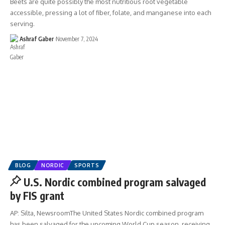
Beets are quite possibly the most nutritious root vegetable
accessible, pressing a lot of fiber, folate, and manganese into each
serving.
Ashraf Gaber
November 7, 2024
BLOG
NORDIC
SPORTS
U.S. Nordic combined program salvaged
by FIS grant
AP: Silta, NewsroomThe United States Nordic combined program
has been salvaged for the upcoming World Cup season, receiving