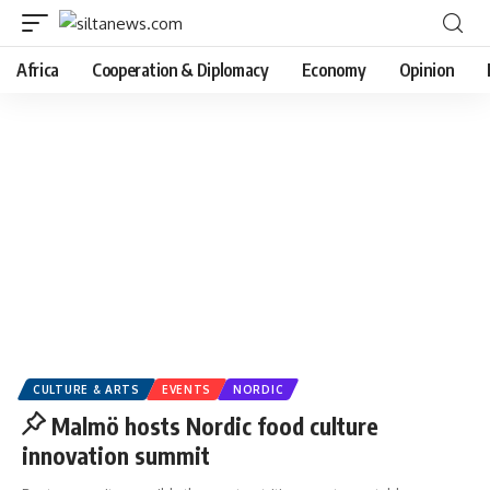
Africa
Cooperation & Diplomacy
Economy
Opinion
CULTURE & ARTS
EVENTS
NORDIC
Malmö hosts Nordic food culture
innovation summit