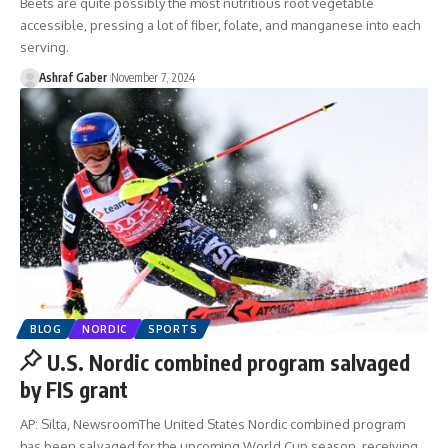
Beets are quite possibly the most nutritious root vegetable
accessible, pressing a lot of fiber, folate, and manganese into each
serving.
Ashraf Gaber
November 7, 2024
BLOG
NORDIC
SPORTS
U.S. Nordic combined program salvaged
by FIS grant
AP: Silta, NewsroomThe United States Nordic combined program
has been salvaged for the upcoming World Cup season, receiving