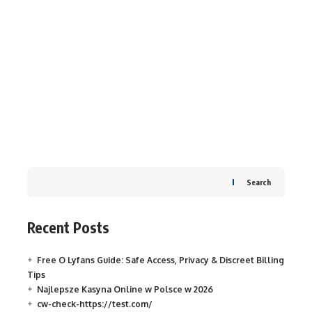
Search
Recent Posts
Free O Lyfans Guide: Safe Access, Privacy & Discreet Billing
Tips
Najlepsze Kasyna Online w Polsce w 2026
cw-check-https://test.com/