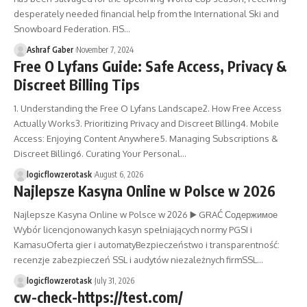
desperately needed financial help from the International Ski and
Snowboard Federation. FIS…
Ashraf Gaber
November 7, 2024
Free O Lyfans Guide: Safe Access, Privacy &
Discreet Billing Tips
1. Understanding the Free O Lyfans Landscape2. How Free Access
Actually Works3. Prioritizing Privacy and Discreet Billing4. Mobile
Access: Enjoying Content Anywhere5. Managing Subscriptions &
Discreet Billing6. Curating Your Personal…
logicflowzerotask
August 6, 2026
Najlepsze Kasyna Online w Polsce w 2026
Najlepsze Kasyna Online w Polsce w 2026 ▶️ GRAĆ Содержимое
Wybór licencjonowanych kasyn spełniających normy PGSI i
KamasuOferta gier i automatyBezpieczeństwo i transparentność:
recenzje zabezpieczeń SSL i audytów niezależnych firmSSL…
logicflowzerotask
July 31, 2026
cw-check-https://test.com/