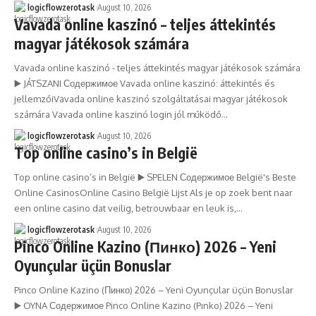
logicflowzerotask
August 10, 2026
Vavada online kaszinó – teljes áttekintés
magyar játékosok számára
Vavada online kaszinó - teljes áttekintés magyar játékosok számára
▶️ JÁTSZANI Содержимое Vavada online kaszinó: áttekintés és
jellemzőiVavada online kaszinó szolgáltatásai magyar játékosok
számára Vavada online kaszinó login jól működő…
logicflowzerotask
August 10, 2026
Top online casino’s in België
Top online casino’s in België ▶️ SPELEN Содержимое België's Beste
Online CasinosOnline Casino België Lijst Als je op zoek bent naar
een online casino dat veilig, betrouwbaar en leuk is,…
logicflowzerotask
August 10, 2026
Pinco Online Kazino (Пинко) 2026 – Yeni
Oyunçular üçün Bonuslar
Pinco Online Kazino (Пинко) 2026 – Yeni Oyunçular üçün Bonuslar
▶️ OYNA Содержимое Pinco Online Kazino (Pınko) 2026 – Yeni