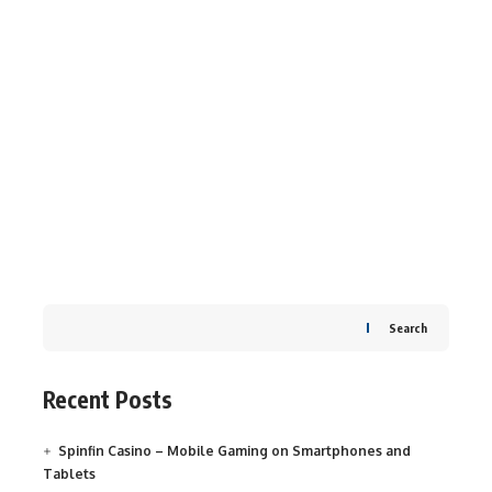
Search
Recent Posts
Spinfin Casino – Mobile Gaming on Smartphones and
Tablets