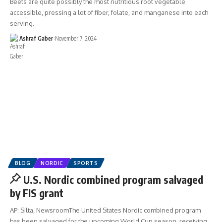
Beets are quite possibly the most nutritious root vegetable
accessible, pressing a lot of fiber, folate, and manganese into each
serving.
Ashraf Gaber
November 7, 2024
BLOG
NORDIC
SPORTS
U.S. Nordic combined program salvaged
by FIS grant
AP: Silta, NewsroomThe United States Nordic combined program
has been salvaged for the upcoming World Cup season, receiving