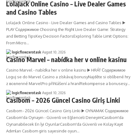
LolaJack Online Casino – Live Dealer Games
and Casino Tables
LolaJack Online Casino - Live Dealer Games and Casino Tables ▶️
PLAY Содержимое Choosing the Right Live Dealer Game: Strategy
and Betting TipsKey Decision FactorsExploring Table Limit Options:
From Micro…
logicflowzerotask
August 10, 2026
Casino Marvel – nabídka her v online kasinu
Casino Marvel - nabídka her v online kasinu ▶️ HRÁT Содержимое
Loguj se do Marvel Casino a získávaj bonusyNajděte si oblíbené hry
z вселenné MarvelPro přihlášení a hraníRekompense a bonusesy…
logicflowzerotask
August 10, 2026
Casibom – 2026 Güncel Casino Giriş Linki
Casibom - 2026 Güncel Casino Giriş Linki ▶️ OYNAMAK Содержимое
Casibom'da Oynayın - Güvenli ve Eğlenceli DeneyimCasibom'da
Oynanabilecek En İyi OyunlarCasibom'da Güvenli ve Kolay Kayıt
Adımları Casibom giris sayesinde oyun…