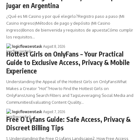
jugar en Argentina
¿Qué es Mi Casino y por qué elegirlo?Registro paso a paso (Mi
Casino ingreso)Métodos de pago y depósito (Mi Casino
ingreso)Bonos de bienvenida y requisitos de apuestaCómo cumplir
los requisitos…
logicflowzerotask
August 8, 2026
Hottest Girls on OnlyFans – Your Practical
Guide to Exclusive Access, Privacy & Mobile
Experience
Understanding the Appeal of the Hottest Girls on OnlyFansWhat
Makes a Creator “Hot”?How to Find the Hottest Girls on
OnlyFansUsing Search Filters and TagsLeveraging Social Media and
CommunitiesEvaluating Content Quality…
logicflowzerotask
August 7, 2026
Free O Lyfans Guide: Safe Access, Privacy &
Discreet Billing Tips
1. Understanding the Free O Lyfans Landscape2. How Free Access