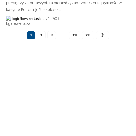
pieniędzy z kontaWypłata pieniędzyZabezpieczenia płatności w
kasynie Pelican Jeśli szukasz…
logicflowzerotask
July 31, 2026
1
2
3
…
211
212