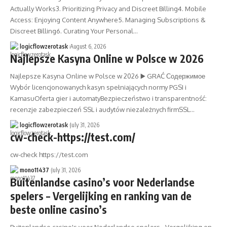
Actually Works3. Prioritizing Privacy and Discreet Billing4. Mobile
Access: Enjoying Content Anywhere5. Managing Subscriptions &
Discreet Billing6. Curating Your Personal…
logicflowzerotask
August 6, 2026
Najlepsze Kasyna Online w Polsce w 2026
Najlepsze Kasyna Online w Polsce w 2026 ▶️ GRAĆ Содержимое
Wybór licencjonowanych kasyn spełniających normy PGSI i
KamasuOferta gier i automatyBezpieczeństwo i transparentność:
recenzje zabezpieczeń SSL i audytów niezależnych firmSSL…
logicflowzerotask
July 31, 2026
cw-check-https://test.com/
cw-check https://test.com
mono11437
July 31, 2026
Buitenlandse casino’s voor Nederlandse
spelers – Vergelijking en ranking van de
beste online casino’s
Buitenlandse casino's voor Nederlandse spelers - Vergelijking en