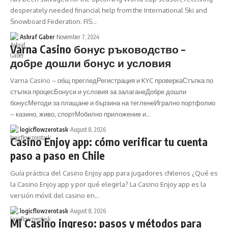
desperately needed financial help from the International Ski and
Snowboard Federation. FIS…
Ashraf Gaber
November 7, 2024
Varna Casino бонус ръководство –
добре дошли бонус и условия
Varna Casino – общ прегледРегистрация и KYC проверкаСтъпка по
стъпка процесБонуси и условия за залаганеДобре дошли
бонусМетоди за плащане и бързина на тегленеИгрално портфолио
– казино, живо, спортМобилно приложение и…
logicflowzerotask
August 8, 2026
Casino Enjoy app: cómo verificar tu cuenta
paso a paso en Chile
Guía práctica del Casino Enjoy app para jugadores chilenos ¿Qué es
la Casino Enjoy app y por qué elegirla? La Casino Enjoy app es la
versión móvil del casino en…
logicflowzerotask
August 8, 2026
Mi Casino ingreso: pasos y métodos para